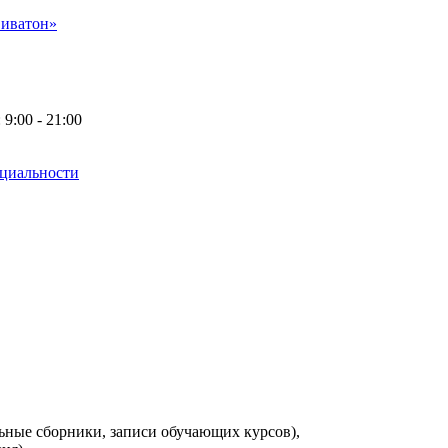
Виватон»
9:00 - 21:00
нциальности
ьные сборники, записи обучающих курсов),