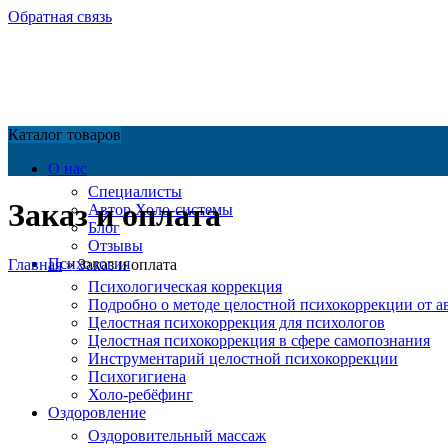
Обратная связь
Каталог товаров
О нас
Специалисты
Заказ и оплата
Автор Холо-системы
Блог
Отзывы
Психология
Главная
»
Заказ и оплата
Психологическая коррекция
Подробно о методе целостной психокоррекции от а
Целостная психокоррекция для психологов
Целостная психокоррекция в сфере самопознания
Инструментарий целостной психокоррекции
Психогигиена
Холо-ребёфинг
Оздоровление
Оздоровительный массаж