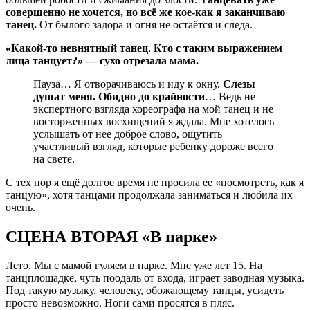
совершенно не хочется, но всё же кое-как я заканчиваю
танец.
От былого задора и огня не остаётся и следа.
«Какой-то невнятный танец.
Кто с таким выражением
лица танцует?» — сухо отрезала мама.
Пауза… Я отворачиваюсь и иду к окну.
Слезы
душат меня. Обидно до крайности
… Ведь не
экспертного взгляда хореографа на мой танец и не
восторженных восхищений я ждала. Мне хотелось
услышать от нее доброе слово, ощутить
участливый взгляд, которые ребенку дороже всего
на свете.
С тех пор я ещё долгое время не просила ее «посмотреть, как я
танцую», хотя танцами продолжала заниматься и любила их
очень.
СЦЕНА ВТОРАЯ «В парке»
Лето. Мы с мамой гуляем в парке. Мне уже лет 15. На
танцплощадке, чуть поодаль от входа, играет заводная музыка.
Под такую музыку, человеку, обожающему танцы, усидеть
просто невозможно. Ноги сами просятся в пляс.