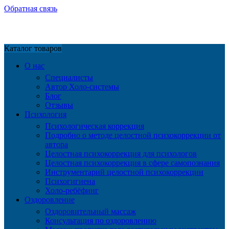
Обратная связь
Каталог товаров
О нас
Специалисты
Автор Холо-системы
Блог
Отзывы
Психология
Психологическая коррекция
Подробно о методе целостной психокоррекции от
автора
Целостная психокоррекция для психологов
Целостная психокоррекция в сфере самопознания
Инструментарий целостной психокоррекции
Психогигиена
Холо-ребёфинг
Оздоровление
Оздоровительный массаж
Консультация по оздоровлению