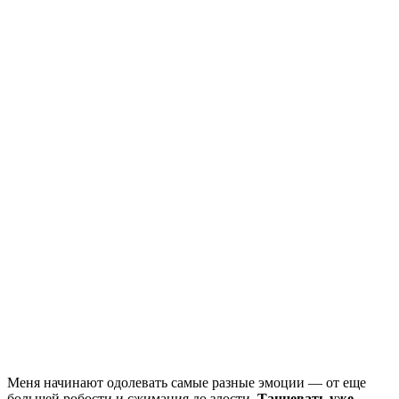
Меня начинают одолевать самые разные эмоции — от еще
большей робости и сжимания до злости.
Танцевать уже