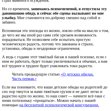
страх маминого осуждения.
Но со временем,
занимаясь психогигиеной, я отпустила эту
давнишнюю обиду, и сейчас обе сцены вызывают во мне
улыбку.
Мне становится по-доброму смешно над собой и
забавно.
Вспоминая эти эпизоды из жизни, ловлю себя на мысли о том,
до чего же мы иной раз сами себе урезаем возможность
порадоваться. Не позволяем себе испытать простую
человеческую радость, потому что закованы в страхи,
установки, обиды и нездоровые ограничения.
А ведь с годами этот тяжёлый багаж в нашей психике, если с
ним не работать, будет только увеличиваться в объемах, а нам
всё труднее и труднее будет улавливать токи радости.
Читать предыдущую статью
«О детских обидах.
Часть первая.»
Если вы понимаете, что ваши детские обиды на родителей до
сих пор тянутся за вами тяжёлым грузом и не дают легко и
радостно идти по жизни, то наш совет — начните всё-таки с
ними потихоньку «прощаться». Можно начать с нашей
помощью
на бесплатной психологической консультации.