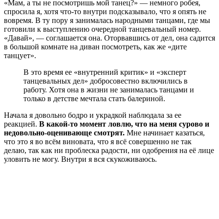
«Мам, а ты не посмотришь мой танец?» — немного робея,
спросила я, хотя что-то внутри подсказывало, что я опять не
вовремя. В ту пору я занималась народными танцами, где мы
готовили к выступлению очередной танцевальный номер.
«Давай», — соглашается она. Оторвавшись от дел, она садится
в большой комнате на диван посмотреть, как же «дите
танцует».
В это время ее «внутренний критик» и «эксперт
танцевальных дел» добросовестно включились в
работу. Хотя она в жизни не занималась танцами и
только в детстве мечтала стать балериной.
Начала я довольно бодро и украдкой наблюдала за ее
реакцией.
В какой-то момент ловлю, что на меня сурово и
недовольно-оценивающе смотрят.
Мне начинает казаться,
что это я во всём виновата, что я всё совершенно не так
делаю, так как ни проблеска радости, ни одобрения на её лице
уловить не могу. Внутри я вся скукоживаюсь.